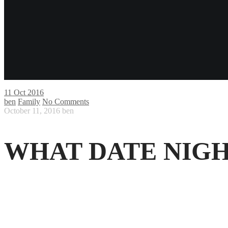
11
Oct 2016
ben
Family
No Comments
October 11, 2016
ben
WHAT DATE NIGH