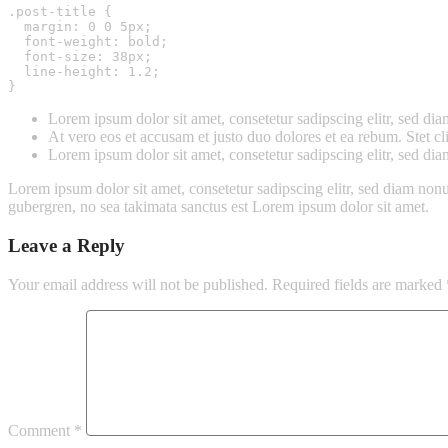
.post-title {

  margin: 0 0 5px;

  font-weight: bold;

  font-size: 38px;

  line-height: 1.2;

}
Lorem ipsum dolor sit amet, consetetur sadipscing elitr, sed d
At vero eos et accusam et justo duo dolores et ea rebum. Stet c
Lorem ipsum dolor sit amet, consetetur sadipscing elitr, sed d
Lorem ipsum dolor sit amet, consetetur sadipscing elitr, sed diam n
gubergren, no sea takimata sanctus est Lorem ipsum dolor sit amet.
Leave a Reply
Your email address will not be published.
Required fields are marked
Comment
*